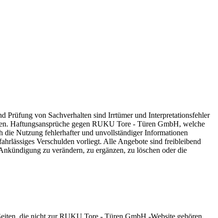
d Prüfung von Sachverhalten sind Irrtümer und Interpretationsfehler
ernommen. Haftungsansprüche gegen RUKU Tore - Türen GmbH, welche
h die Nutzung fehlerhafter und unvollständiger Informationen
hrlässiges Verschulden vorliegt. Alle Angebote sind freibleibend
Ankündigung zu verändern, zu ergänzen, zu löschen oder die
n Seiten, die nicht zur RUKU Tore - Türen GmbH -Website gehören