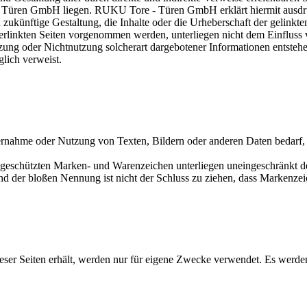
üren GmbH liegen. RUKU Tore - Türen GmbH erklärt hiermit ausdrückl
d zukünftige Gestaltung, die Inhalte oder die Urheberschaft der gelin
 verlinkten Seiten vorgenommen werden, unterliegen nicht dem Einflus
zung oder Nichtnutzung solcherart dargebotener Informationen entstehen
glich verweist.
ernahme oder Nutzung von Texten, Bildern oder anderen Daten bedarf, so
te geschützten Marken- und Warenzeichen unterliegen uneingeschränkt
nd der bloßen Nennung ist nicht der Schluss zu ziehen, dass Markenzeic
r Seiten erhält, werden nur für eigene Zwecke verwendet. Es werden 