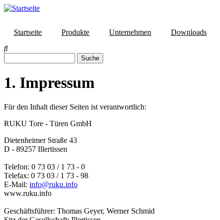
Direkt
zum
Inhalt
Startseite
Produkte
Unternehmen
Downloads
Suche
1. Impressum
Für den Inhalt dieser Seiten ist verantwortlich:
RUKU Tore - Türen GmbH
Dietenheimer Straße 43
D - 89257 Illertissen
Telefon: 0 73 03 / 1 73 - 0
Telefax: 0 73 03 / 1 73 - 98
E-Mail:
info@ruku.info
www.ruku.info
Geschäftsführer: Thomas Geyer, Werner Schmid
Sitz der Gesellschaft: Illertissen