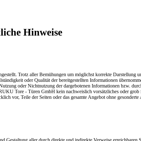
liche Hinweise
gestellt. Trotz aller Bemühungen um möglichst korrekte Darstellung un
 Vollständigkeit oder Qualität der bereitgestellten Informationen üb
ie Nutzung oder Nichtnutzung der dargebotenen Informationen bzw. durc
s RUKU Tore - Türen GmbH kein nachweislich vorsätzliches oder grob fa
ich vor, Teile der Seiten oder das gesamte Angebot ohne gesonderte 
d Gestaltung aller durch direkte und indirekte Verweise erreichbare